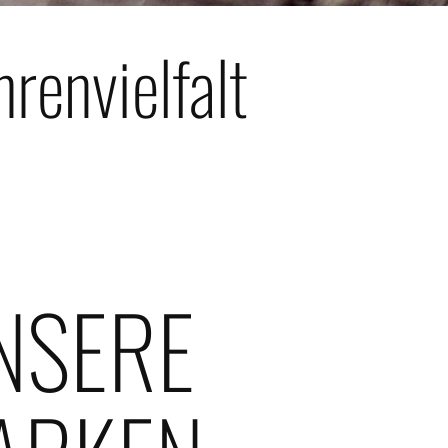
renvielfalt
NSERE