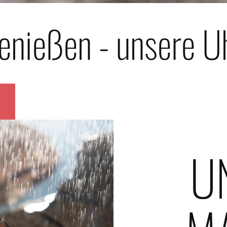
enießen - unsere Uh
U